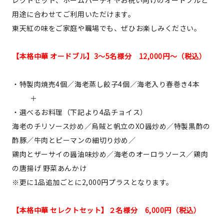
レクトセット、ホームパーティやお祝い向けのオードブルと
用途に合わせてご利用いただけます。
東天紅の味をご家庭や職場でも、ぜひお楽しみください。
【本格中華 オードブル】3～5名様分 12,000円〜（税込）
・特製肉焼売4個／海老蒸し餃子4個／海老入り春巻き4本
＋
・選べるお料理（下記より4品チョイス）
海老のチリソース炒め／烏賊と帆立のXO醤炒め／特製黒酢の
酢豚／牛肉とピーマンの細切り炒め／
鶏肉とザーサイの醤油味炒め／海老のオーロラソース／鶏肉
の唐揚げ 野菜あんかけ
※更に1品追加ごとに2,000円プラスとなります。
【本格中華 セレクトセット】２名様分 6,000円（税込）