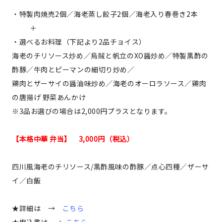
・特製肉焼売2個／海老蒸し餃子2個／海老入り春巻き2本
＋
・選べるお料理（下記より2品チョイス）
海老のチリソース炒め／烏賊と帆立のXO醤炒め／特製黒酢の
酢豚／牛肉とピーマンの細切り炒め／
鶏肉とザーサイの醤油味炒め／海老のオーロラソース／鶏肉
の唐揚げ 野菜あんかけ
※3品お選びの場合は2,000円プラスとなります。
【本格中華 弁当】 3,000円（税込）
四川風海老のチリソース/黒酢風味の酢豚／点心四種／ザーサ
イ／白飯
★詳細は →
こちら