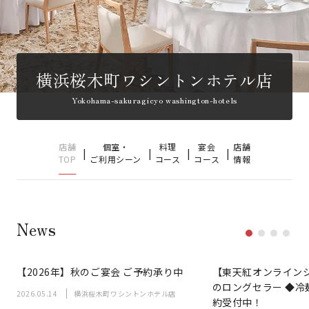
横浜桜木町ワシントンホテル店
Yokohama-sakuragicyo washington-hotels
店舗
個室・
料理
宴会
店舗
TOP
ご利用シーン
コース
コース
情報
News
【2026年】秋のご宴会 ご予約承り中
【東天紅オンライン
のロングセラー ◆冷
2026.05.14
横浜桜木町ワシントンホテル店
約受付中！