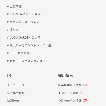
# 上野本店
# LUCIS GARDEN 上野店
# 東京国際フォーラム店
# 深川店
# LUCIS GARDEN 恵比寿
# 横浜桜木町ワシントンホテル店
# KITTE名古屋店
# 姫路・山陽百貨店東天紅
IR
採用情報
ＩＲニュース
新卒採用求人情報
株主総会資料
インターン募集
決算短信
中途社員求人情報