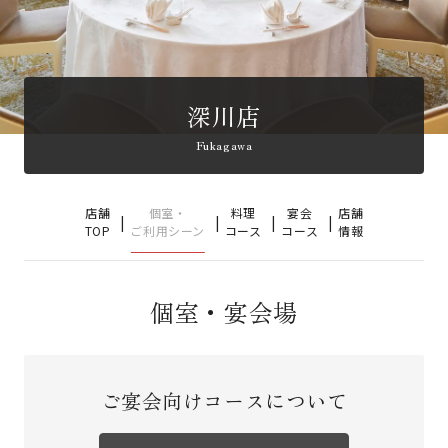
深川店
Fukagawa
店舗
個室・
料理
宴会
店舗
TOP
ご利用シーン
コース
コース
情報
個室・宴会場
ご宴会向けコースについて