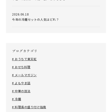
2026.06.18
今年の冷麺セットの人気はどれ？
ブログカテゴリ
# おうちで東天紅
# おせち料理
# メールマガジン
# よもやま話
# 中華の技法
# 冷麺
# 料理長の盛り付け指南