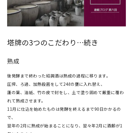
塔牌の3つのこだわり…続き
熟成
後発酵まで終わった紹興酒は熟成の過程に移ります。
圧搾、ろ過、加熱殺菌をして24ℓの甕に入れ替え、
蓮の葉、油紙、竹の皮で封をし、土で塗り固めて厳重に覆わ
れて熟成させます。
11月に仕込を始めたものは発酵を終えるまで90日かかるの
で、
翌年の2月に熟成が始まることになり、翌々年2月に酒齢が1