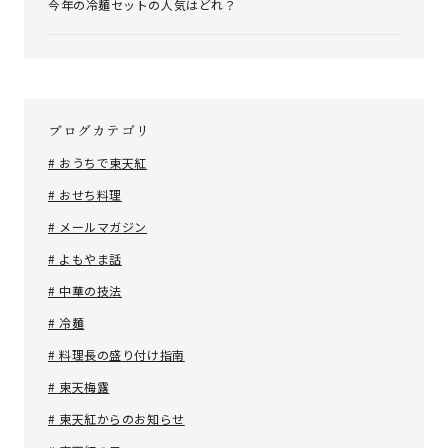
今年の冷麺セットの人気はどれ？
ブログカテゴリ
# おうちで東天紅
# おせち料理
# メールマガジン
# よもやま話
# 中華の技法
# 冷麺
# 料理長の盛り付け指南
# 東天梅露
# 東天紅からのお知らせ