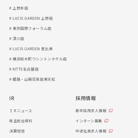
# 上野本店
# LUCIS GARDEN 上野店
# 東京国際フォーラム店
# 深川店
# LUCIS GARDEN 恵比寿
# 横浜桜木町ワシントンホテル店
# KITTE名古屋店
# 姫路・山陽百貨店東天紅
IR
採用情報
ＩＲニュース
新卒採用求人情報
株主総会資料
インターン募集
決算短信
中途社員求人情報