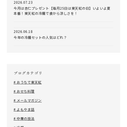
2026.07.23
今月は杏仁プレゼント【毎月25日は東天紅の日】いよいよ夏
本番！東天紅の冷麺で食から涼しさを！
2026.06.18
今年の冷麺セットの人気はどれ？
ブログカテゴリ
# おうちで東天紅
# おせち料理
# メールマガジン
# よもやま話
# 中華の技法