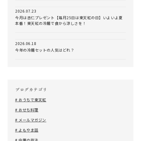
2026.07.23
今月は杏仁プレゼント【毎月25日は東天紅の日】いよいよ夏
本番！東天紅の冷麺で食から涼しさを！
2026.06.18
今年の冷麺セットの人気はどれ？
ブログカテゴリ
# おうちで東天紅
# おせち料理
# メールマガジン
# よもやま話
# 中華の技法