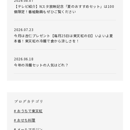
2026.08.07
【テレビ紹介】Nスタ放映記念「夏のおすすめセット」は100
個限定！番組動画もぜひご覧ください
2026.07.23
今月は杏仁プレゼント【毎月25日は東天紅の日】いよいよ夏
本番！東天紅の冷麺で食から涼しさを！
2026.06.18
今年の冷麺セットの人気はどれ？
ブログカテゴリ
# おうちで東天紅
# おせち料理
# メールマガジン