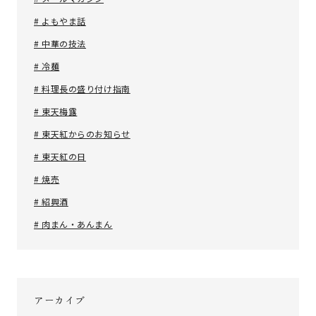
# よもやま話
# 中華の技法
# 冷麺
# 料理長の盛り付け指南
# 東天梅露
# 東天紅からのお知らせ
# 東天紅の日
# 焼売
# 紹興酒
# 肉まん・あんまん
アーカイブ