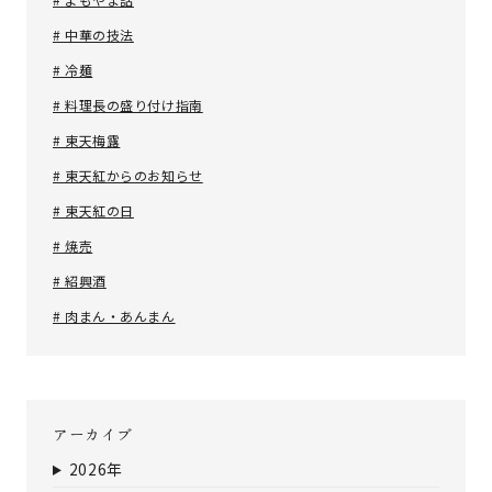
# 中華の技法
# 冷麺
# 料理長の盛り付け指南
# 東天梅露
# 東天紅からのお知らせ
# 東天紅の日
# 焼売
# 紹興酒
# 肉まん・あんまん
アーカイブ
2026年