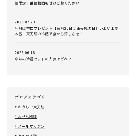
個限定！番組動画もぜひご覧ください
2026.07.23
今月は杏仁プレゼント【毎月25日は東天紅の日】いよいよ夏
本番！東天紅の冷麺で食から涼しさを！
2026.06.18
今年の冷麺セットの人気はどれ？
ブログカテゴリ
# おうちで東天紅
# おせち料理
# メールマガジン
# よもやま話