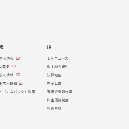
報
IR
求人情報
ＩＲニュース
ン募集
株主総会資料
求人情報
決算短信
ト求人情報
電子公告
イ（カムバック）採用
有価証券報告書
株主優待制度
免責事項