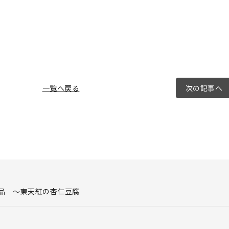
一覧へ戻る
次の記事へ
品 ～東天紅の杏仁豆腐