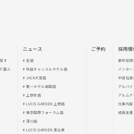
ニュース
ご予約
採用情
探す
# 全店
新卒採用
で選ぶ
# 秋田キャッスルホテル店
インター
# JACK大宮店
中途社員
# 第一ホテル両国店
アルバイ
# 上野本店
アルムナ
# LUCIS GARDEN 上野店
仕事内容
# 東京国際フォーラム店
成長支援
# 深川店
# LUCIS GARDEN 恵比寿