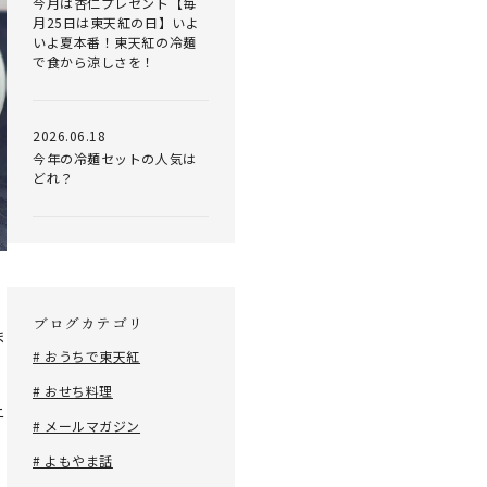
今月は杏仁プレゼント【毎
月25日は東天紅の日】いよ
いよ夏本番！東天紅の冷麺
で食から涼しさを！
2026.06.18
今年の冷麺セットの人気は
どれ？
ブログカテゴリ
ま
# おうちで東天紅
# おせち料理
ニ
# メールマガジン
# よもやま話