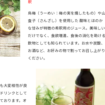
釈
烏梅（うーめい：梅の実を燻したもの）や
査子（さんざし）を使用した 酸味とほのか
な甘みが特徴の希釈用のジュース。美味し
だけでなく、食欲増進、食後の消化を助け
飲物としても知られています。お水や炭酸、
お酒など、お好みの物で割ってお召し上が
ください。
も大変相性が良
ドリンクとして
ております。オ