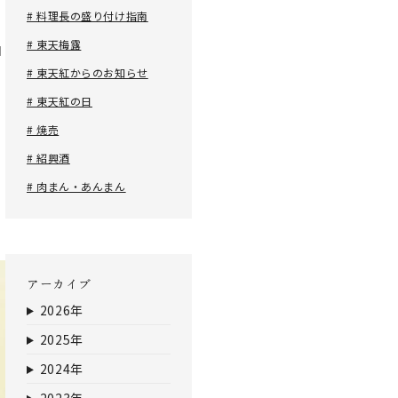
# 料理長の盛り付け指南
# 東天梅露
山
# 東天紅からのお知らせ
# 東天紅の日
い
# 焼売
る
# 紹興酒
# 肉まん・あんまん
り
アーカイブ
2026年
2025年
2024年