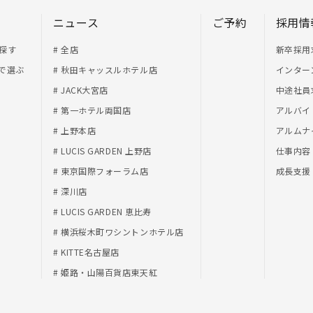
ニュース
ご予約
採用情
探す
# 全店
新卒採用
で選ぶ
# 秋田キャッスルホテル店
インター
# JACK大宮店
中途社員
# 第一ホテル両国店
アルバイ
# 上野本店
アルムナ
# LUCIS GARDEN 上野店
仕事内容
# 東京国際フォーラム店
成長支援
# 深川店
# LUCIS GARDEN 恵比寿
# 横浜桜木町ワシントンホテル店
# KITTE名古屋店
# 姫路・山陽百貨店東天紅