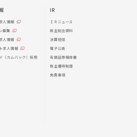
報
IR
求人情報
ＩＲニュース
ン募集
株主総会資料
求人情報
決算短信
ト求人情報
電子公告
イ（カムバック）採用
有価証券報告書
株主優待制度
免責事項