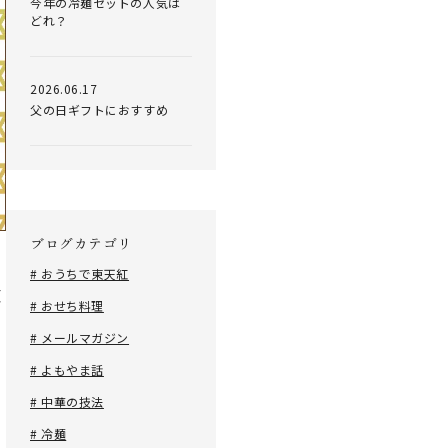
今年の冷麺セットの人気は
どれ？
2026.06.17
父の日ギフトにおすすめ
ブログカテゴリ
も
# おうちで東天紅
東
# おせち料理
紹
# メールマガジン
# よもやま話
# 中華の技法
# 冷麺