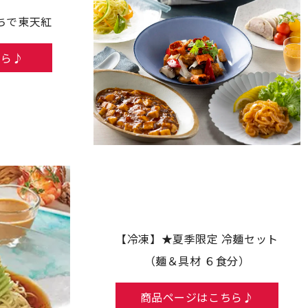
ちで東天紅
ちら♪
【冷凍】★夏季限定 冷麺セット
（麺＆具材 ６食分）
商品ページはこちら♪