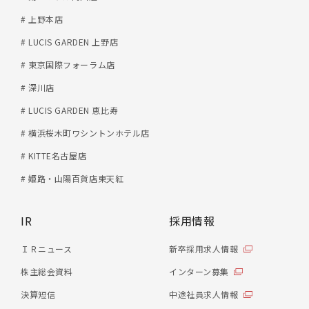
# 上野本店
# LUCIS GARDEN 上野店
# 東京国際フォーラム店
# 深川店
# LUCIS GARDEN 恵比寿
# 横浜桜木町ワシントンホテル店
# KITTE名古屋店
# 姫路・山陽百貨店東天紅
IR
採用情報
ＩＲニュース
新卒採用求人情報
株主総会資料
インターン募集
決算短信
中途社員求人情報