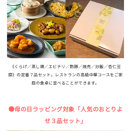
《くらげ／蒸し鶏／エビチリ／酢豚／焼売／炒飯／杏仁豆
腐》の定番７品セット。レストランの高級中華コースをご家
庭の食卓に並べることができます。
●母の日ラッピング対象「人気のおとりよ
せ３品セット」