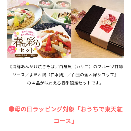
《海鮮あんかけ焼きそば／白身魚（カサゴ）のフルーツ甘酢
ソース／よだれ鶏（口水鶏）／白玉の金木犀シロップ》
の４品が味わえる春季限定セットです。
●母の日ラッピング対象「おうちで東天紅
コース」