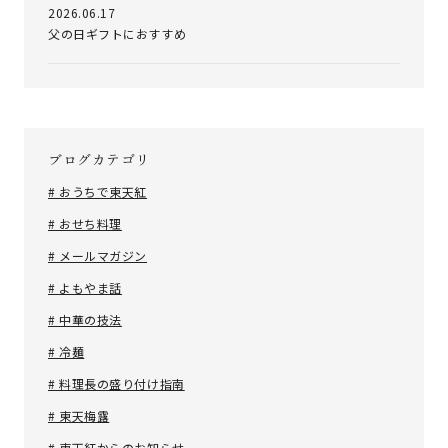
2026.06.17
父の日ギフトにおすすめ
ブログカテゴリ
# おうちで東天紅
# おせち料理
# メールマガジン
# よもやま話
# 中華の技法
# 冷麺
# 料理長の盛り付け指南
# 東天梅露
# 東天紅からのお知らせ