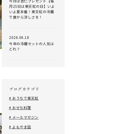
今月は杏仁プレゼント【毎
月25日は東天紅の日】いよ
いよ夏本番！東天紅の冷麺
で食から涼しさを！
2026.06.18
今年の冷麺セットの人気は
どれ？
ブログカテゴリ
# おうちで東天紅
# おせち料理
# メールマガジン
# よもやま話