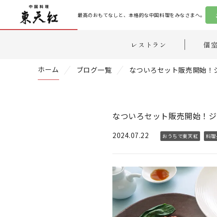
最高のおもてなしと、本格的な中国料理をみなさまへ。
レストラン
個
ホーム
ブログ一覧
なついろセット販売開始！
なついろセット販売開始！ジ
2024.07.22
おうちで東天紅
料理