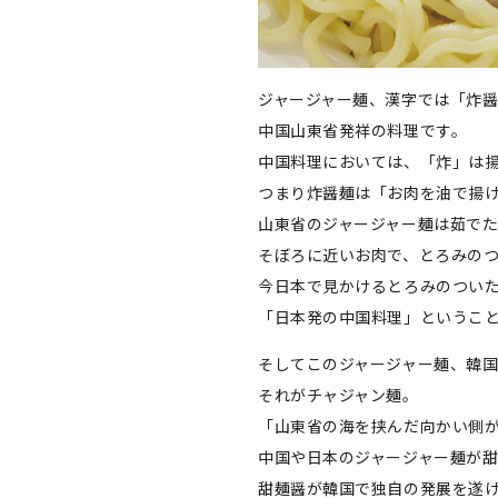
ジャージャー麺、漢字では「炸
中国山東省発祥の料理です。
中国料理においては、「炸」は
つまり炸醤麺は「お肉を油で揚
山東省のジャージャー麺は茹で
そぼろに近いお肉で、とろみの
今日本で見かけるとろみのつい
「日本発の中国料理」というこ
そしてこのジャージャー麺、韓
それがチャジャン麺。
「山東省の海を挟んだ向かい側
中国や日本のジャージャー麺が
甜麺醤が韓国で独自の発展を遂