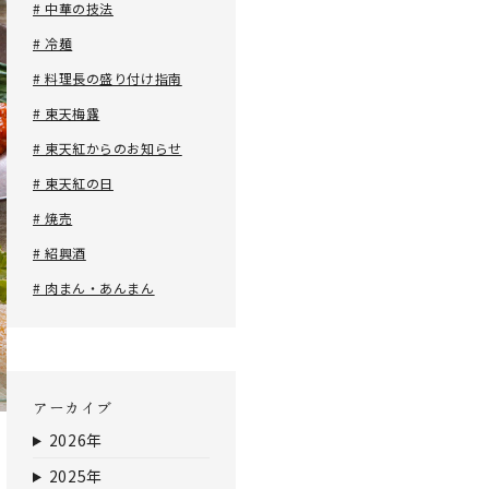
# 中華の技法
# 冷麺
# 料理長の盛り付け指南
# 東天梅露
# 東天紅からのお知らせ
# 東天紅の日
# 焼売
# 紹興酒
# 肉まん・あんまん
アーカイブ
2026年
2025年