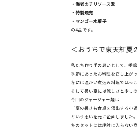
・海老のチリソース煮
・特製焼売
・マンゴー水菓子
の4品です。
＜おうちで東天紅夏
私たち作り手の思いとして、季
季節にあったお料理を召し上が
冬には温かい煮込み料理でほっ
そして暑い夏には涼しさと少し
今回のジャージャー麺は
「夏の暑さも食卓を演出する小
という思いを元に企画しました
冬のセットには絶対に入らない