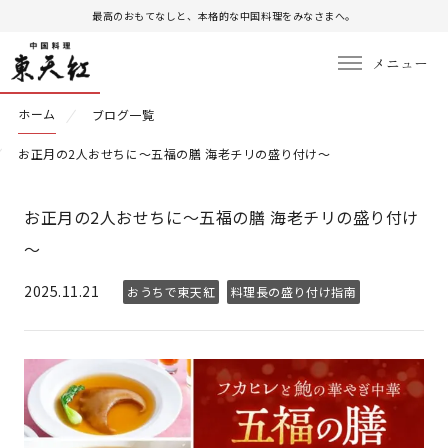
最高のおもてなしと、本格的な中国料理をみなさまへ。
ホーム
ブログ一覧
お正月の2人おせちに～五福の膳 海老チリの盛り付け～
お正月の2人おせちに～五福の膳 海老チリの盛り付け
～
2025.11.21
おうちで東天紅
料理長の盛り付け指南