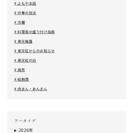
# よもやま話
# 中華の技法
# 冷麺
# 料理長の盛り付け指南
# 東天梅露
# 東天紅からのお知らせ
# 東天紅の日
# 焼売
# 紹興酒
# 肉まん・あんまん
アーカイブ
2026年