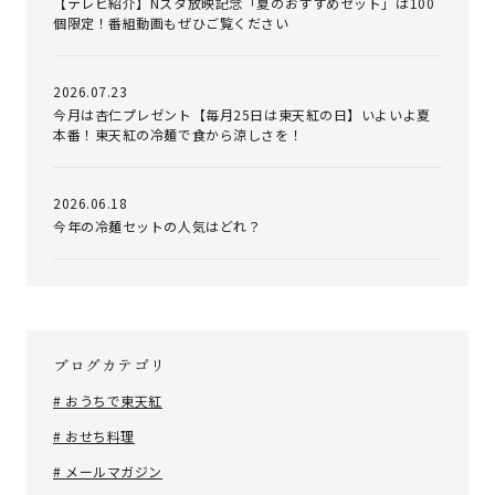
【テレビ紹介】Nスタ放映記念「夏のおすすめセット」は100
個限定！番組動画もぜひご覧ください
2026.07.23
今月は杏仁プレゼント【毎月25日は東天紅の日】いよいよ夏
本番！東天紅の冷麺で食から涼しさを！
2026.06.18
今年の冷麺セットの人気はどれ？
ブログカテゴリ
# おうちで東天紅
# おせち料理
# メールマガジン