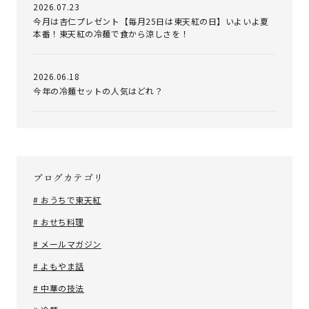
2026.07.23
今月は杏仁プレゼント【毎月25日は東天紅の日】いよいよ夏
本番！東天紅の冷麺で食から涼しさを！
2026.06.18
今年の冷麺セットの人気はどれ？
ブログカテゴリ
# おうちで東天紅
# おせち料理
# メールマガジン
# よもやま話
# 中華の技法