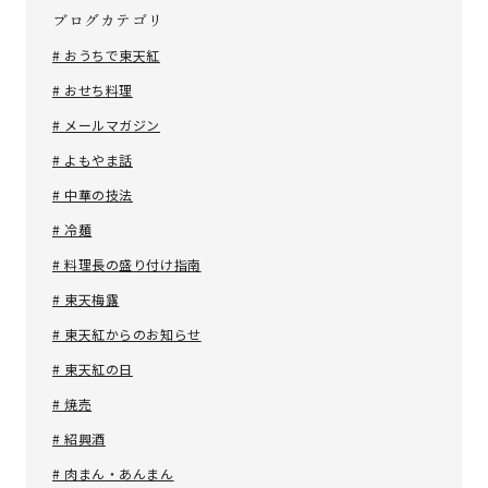
ブログカテゴリ
# おうちで東天紅
# おせち料理
# メールマガジン
# よもやま話
# 中華の技法
# 冷麺
# 料理長の盛り付け指南
# 東天梅露
# 東天紅からのお知らせ
# 東天紅の日
# 焼売
# 紹興酒
# 肉まん・あんまん