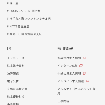
# 深川店
# LUCIS GARDEN 恵比寿
# 横浜桜木町ワシントンホテル店
# KITTE名古屋店
# 姫路・山陽百貨店東天紅
IR
採用情報
ＩＲニュース
新卒採用求人情報
株主総会資料
インターン募集
決算短信
中途社員求人情報
電子公告
アルバイト求人情報
有価証券報告書
アルムナイ（カムバック）採
用
株主優待制度
仕事内容
免責事項