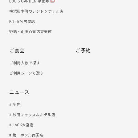
LUCIS GARDEN 恵比寿
横浜桜木町ワシントンホテル店
KITTE名古屋店
姫路・山陽百貨店東天紅
ご宴会
ご予約
ご利用人数で探す
ご利用シーンで選ぶ
ニュース
# 全店
# 秋田キャッスルホテル店
# JACK大宮店
# 第一ホテル両国店