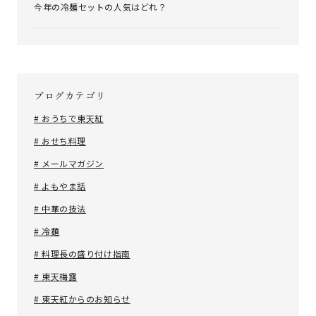
今年の冷麺セットの人気はどれ？
ブログカテゴリ
# おうちで東天紅
# おせち料理
# メールマガジン
# よもやま話
# 中華の技法
# 冷麺
# 料理長の盛り付け指南
# 東天梅露
# 東天紅からのお知らせ