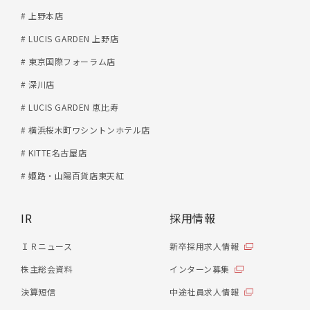
# 上野本店
# LUCIS GARDEN 上野店
# 東京国際フォーラム店
# 深川店
# LUCIS GARDEN 恵比寿
# 横浜桜木町ワシントンホテル店
# KITTE名古屋店
# 姫路・山陽百貨店東天紅
IR
採用情報
ＩＲニュース
新卒採用求人情報
株主総会資料
インターン募集
決算短信
中途社員求人情報