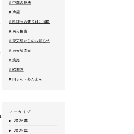
# 中華の技法
# 冷麺
# 料理長の盛り付け指南
う
る
# 東天梅露
# 東天紅からのお知らせ
# 東天紅の日
を
# 焼売
# 紹興酒
# 肉まん・あんまん
アーカイブ
は
2026年
2025年