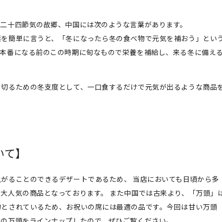
る二十四節気の故郷、中国には次のような言葉があります。
葉を簡単に言うと、「冬になったら冬の食べ物で元気を補おう」とい
が本番になる前のこの時期に旬なもので栄養を補給し、来る冬に備え
り切るための冬支度として、一口食するだけで元気が出るような商品
いて】
がることのできるデザートであるため、 当店においても日頃から多
大人気の商品となっております。 また中国では古来より、「万頭」
物とされているため、お祝いの席には最適の品です。今回は甘い万頭
類の万頭をラインナップしたので、ぜひご覧ください。