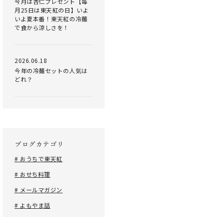
今月は杏仁プレゼント【毎
月25日は東天紅の日】いよ
いよ夏本番！東天紅の冷麺
で食から涼しさを！
2026.06.18
今年の冷麺セットの人気は
どれ？
ブログカテゴリ
# おうちで東天紅
# おせち料理
# メールマガジン
# よもやま話