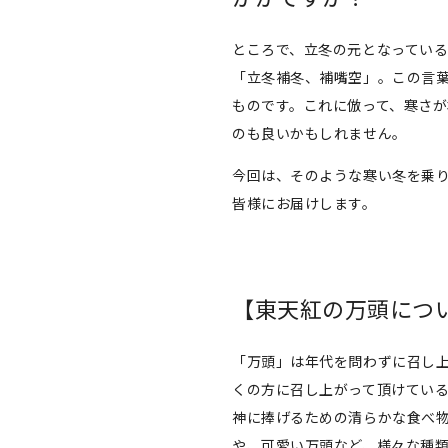
ところで、立冬の元となってい
「立冬補冬、補嘴空」。この言
ものです。これに倣って、寒さ
のも良いかもしれません。
今回は、そのような寒い冬を乗
皆様にお届けします。
【東天紅の万頭につ
「万頭」は年代を問わずに召し上
くの方に召し上がって頂けている
神に捧げるための清らかな食べ
や、可愛い万頭など、様々な種