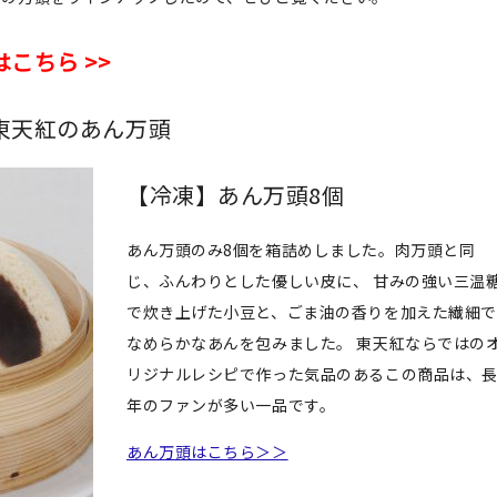
こちら >>
東天紅のあん万頭
【冷凍】あん万頭8個
あん万頭のみ8個を箱詰めしました。肉万頭と同
じ、ふんわりとした優しい皮に、 甘みの強い三温
で炊き上げた小豆と、ごま油の香りを加えた繊細で
なめらかなあんを包みました。 東天紅ならではの
リジナルレシピで作った気品のあるこの商品は、
年のファンが多い一品です。
あん万頭はこちら＞＞